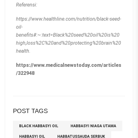
Referensi:
https://www.healthline.com/nutrition/black-seed-
oil-
benefits#:~:text=Black%20seed%20oil%20is%20
high,loss%2C%20and%20protecting%20brain%20
health.
https://www.medicalnewstoday.com/articles
/322948
POST TAGS
BLACK HABBASYI OIL
HABBASYI NIAGA UTAMA
HABBASYI OIL
HABBATUSSAUDA SERBUK