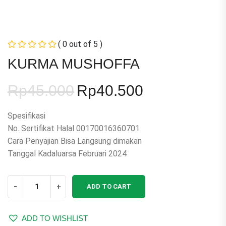
( 0 out of 5 )
KURMA MUSHOFFA
Rp
45.000
Rp
40.500
Original
Current
price
price
Spesifikasi
was:
is:
No. Sertifikat Halal 00170016360701
Rp45.000.
Rp40.500.
Cara Penyajian Bisa Langsung dimakan
Tanggal Kadaluarsa Februari 2024
KURMA
-
+
ADD TO CART
MUSHOFFA
quantity
ADD TO WISHLIST