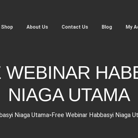
Shop
About Us
Contact Us
Blog
My A
 WEBINAR HAB
NIAGA UTAMA
basyi Niaga Utama
Free Webinar Habbasyi Niaga U
>