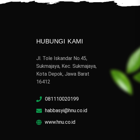
HUBUNGI KAMI
Jl. Tole Iskandar No.45,
Sukmajaya, Kec. Sukmajaya,
Kota Depok, Jawa Barat
16412
081110020199
habbasyi@hnu.co.id
www.hnu.co.id