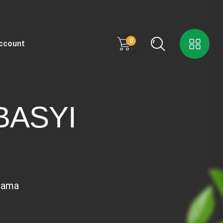
0
ccount
BASYI
tama